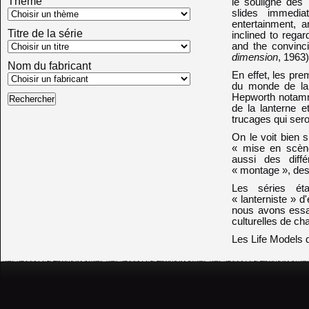
Thème
le souligne dès
slides immedi
entertainment,
Titre de la série
inclined to regar
and the convinci
dimension
, 1963)
Nom du fabricant
En effet, les pre
du monde de la 
Hepworth notamm
de la lanterne e
trucages qui seron
On le voit bien 
« mise en scène
aussi des diffé
« montage », des
Les séries ét
« lanterniste » 
nous avons essay
culturelles de ch
Les Life Models 