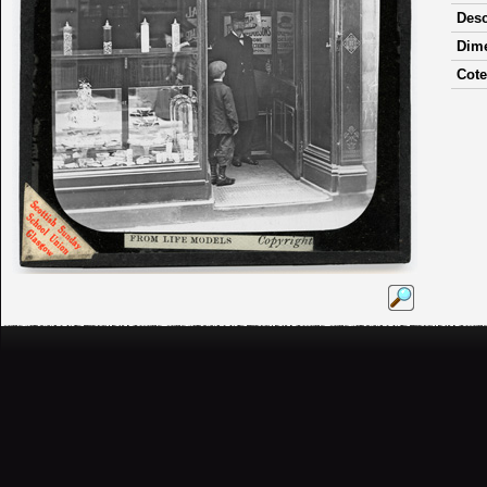
Desc
Dim
Cote