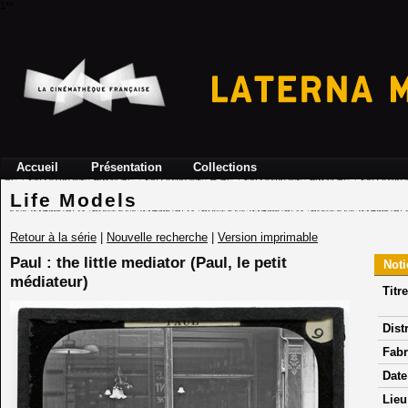
1**
Accueil
Présentation
Collections
Life Models
Retour à la série
|
Nouvelle recherche
|
Version imprimable
Paul : the little mediator (Paul, le petit
Noti
médiateur)
Titre
Dist
Fabr
Date
Lieu