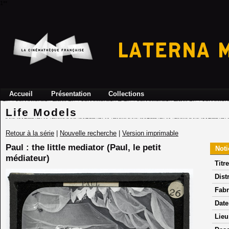
1**
Accueil
Présentation
Collections
Life Models
Retour à la série
|
Nouvelle recherche
|
Version imprimable
Paul : the little mediator (Paul, le petit
Noti
médiateur)
Titre
Dist
Fabr
Date
Lieu