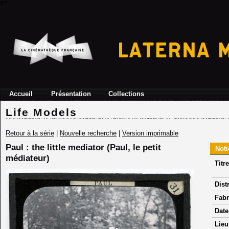
1**
Accueil
Présentation
Collections
Life Models
Retour à la série
|
Nouvelle recherche
|
Version imprimable
Paul : the little mediator (Paul, le petit
Noti
médiateur)
Titre
Dist
Fabr
Date
Lieu