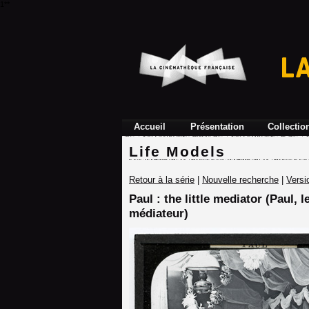
1**
Accueil
Présentation
Collectio
Life Models
Retour à la série
|
Nouvelle recherche
|
Versi
Paul : the little mediator (Paul, le
médiateur)