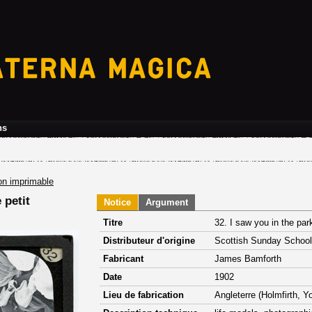
ns
on imprimable
 petit
Notice
Argument
Titre
32. I saw you in the par
Distributeur d'origine
Scottish Sunday School
Fabricant
James Bamforth
Date
1902
Lieu de fabrication
Angleterre (Holmfirth, Y