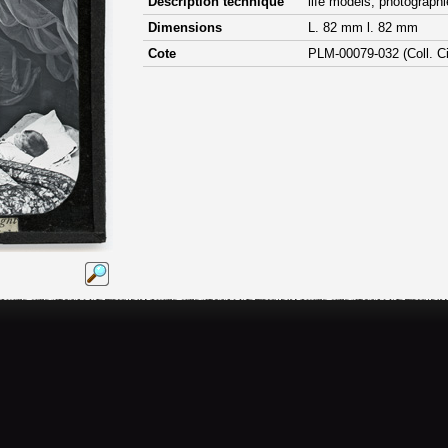
Description technique
life models, photographi
Dimensions
L. 82 mm l. 82 mm
Cote
PLM-00079-032 (Coll. C