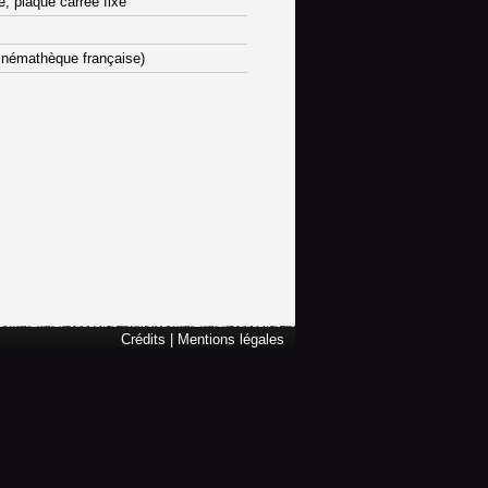
e, plaque carrée fixe
inémathèque française)
Crédits
|
Mentions légales