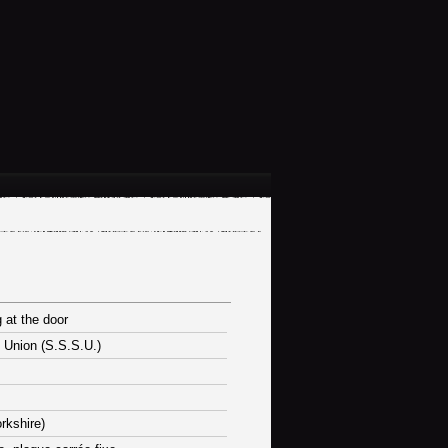
 at the door
 Union (S.S.S.U.)
orkshire)