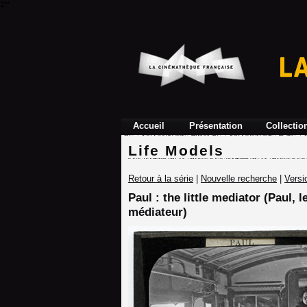
1**
Accueil
Présentation
Collectio
Life Models
Retour à la série
|
Nouvelle recherche
|
Versi
Paul : the little mediator (Paul, le
médiateur)