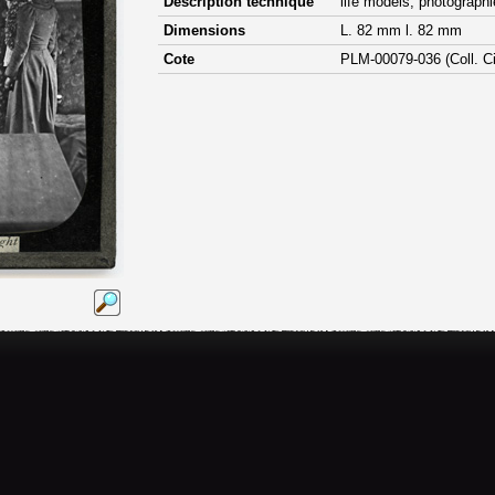
Description technique
life models, photographi
Dimensions
L. 82 mm l. 82 mm
Cote
PLM-00079-036 (Coll. C