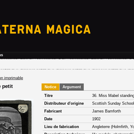
ns
on imprimable
 petit
Notice
Argument
Titre
36. Miss Mabel standing
Distributeur d'origine
Scottish Sunday School
Fabricant
James Bamforth
Date
1902
Lieu de fabrication
Angleterre (Holmfirth, Y