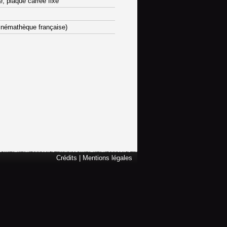
e, plaque carrée fixe
inémathèque française)
Crédits
|
Mentions légales