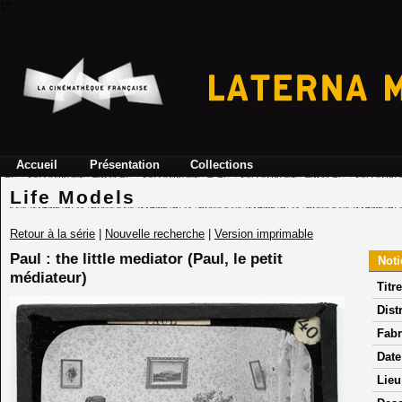
1**
Accueil
Présentation
Collections
Life Models
Retour à la série
|
Nouvelle recherche
|
Version imprimable
Paul : the little mediator (Paul, le petit
Noti
médiateur)
Titre
Dist
Fabr
Date
Lieu