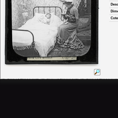
Desc
Dim
Cote