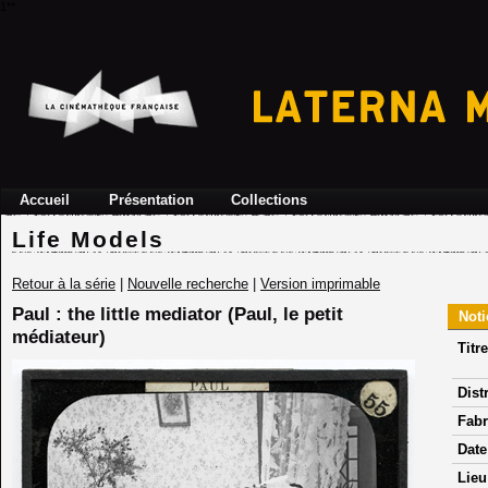
1**
Accueil
Présentation
Collections
Life Models
Retour à la série
|
Nouvelle recherche
|
Version imprimable
Paul : the little mediator (Paul, le petit
Noti
médiateur)
Titre
Dist
Fabr
Date
Lieu