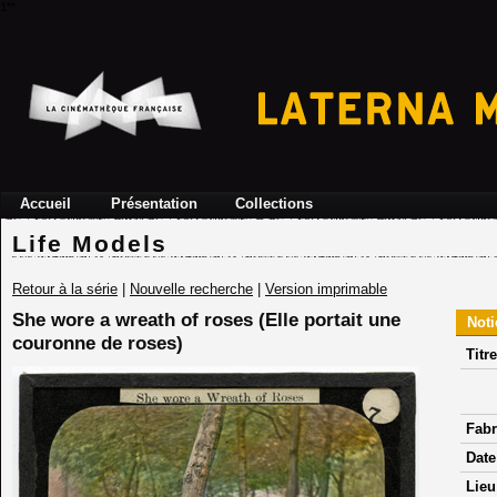
1**
Accueil
Présentation
Collections
Life Models
Retour à la série
|
Nouvelle recherche
|
Version imprimable
She wore a wreath of roses (Elle portait une
Noti
couronne de roses)
Titre
Fabr
Date
Lieu