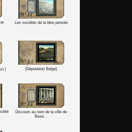
 et
Les sociétés de la libre pensée
[Députation Belge]
on ]
ciété
Discours au nom de la ville de
Besa…