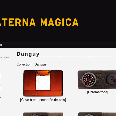
ns
Danguy
Collection :
Danguy
[Chromatrope]
[Cuve à eau encadrée de bois]