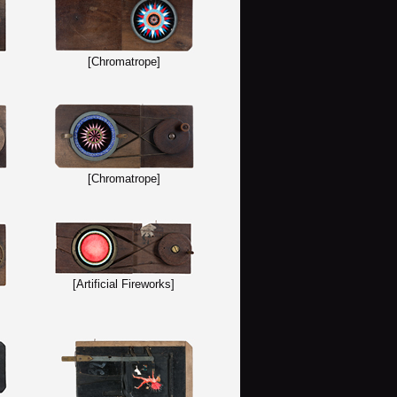
[Chromatrope]
[Chromatrope]
[Artificial Fireworks]