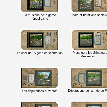
La musique de la garde
Chars et bataillons scolair
républicaine
Messieurs les Sénateur
Le char de l'Algérie et Députation
Messieurs l…
…
Députations de l'armée de P
Les députations ouvrières