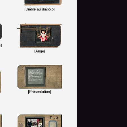
[Diable au diabolo]
s]
[Ange]
[Présentation]