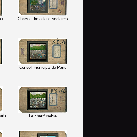
Chars et bataillons scolaires
es
s
Conseil municipal de Paris
aris
Le char funèbre