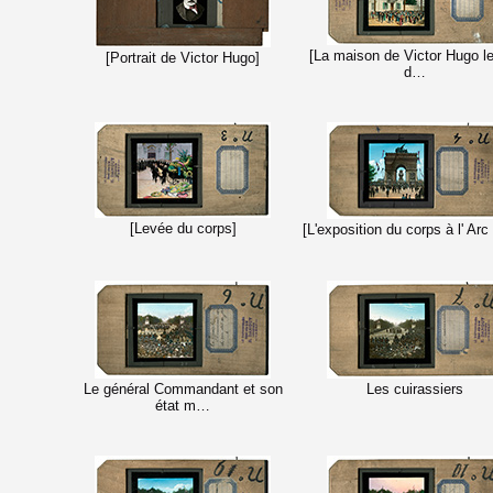
[La maison de Victor Hugo le
[Portrait de Victor Hugo]
d…
[Levée du corps]
[L'exposition du corps à l' Ar
Le général Commandant et son
Les cuirassiers
état m…