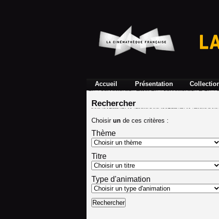
Accueil
Présentation
Collectio
Rechercher
Choisir
un
de ces critères :
Thème
Titre
Type d'animation