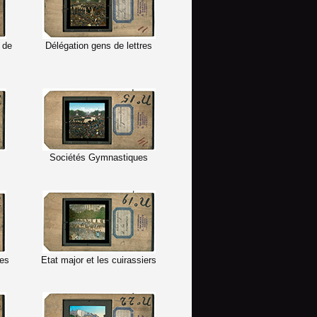
 de
Délégation gens de lettres
Sociétés Gymnastiques
nes
Etat major et les cuirassiers