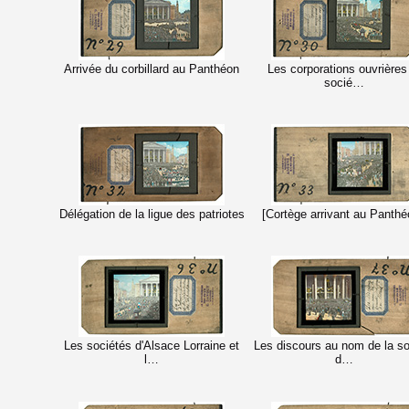
Arrivée du corbillard au Panthéon
Les corporations ouvrières
socié…
Délégation de la ligue des patriotes
[Cortège arrivant au Panthé
Les sociétés d'Alsace Lorraine et
Les discours au nom de la so
l…
d…