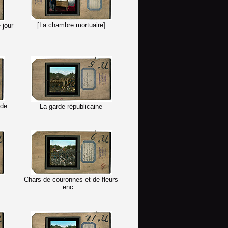
[La chambre mortuaire]
 jour
c de …
La garde républicaine
Chars de couronnes et de fleurs
enc…