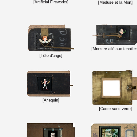
[Artificial Fireworks]
[Méduse et la Mort]
[Monstre ailé aux tenaille
[Tête d'ange]
[Arlequin]
[Cadre sans verre]